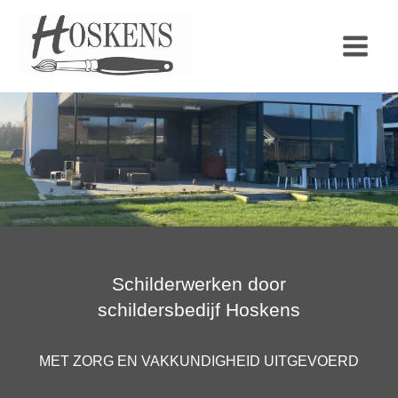
Ga
naar
de
inhoud
Schilderwerken door
schildersbedijf Hoskens
MET ZORG EN VAKKUNDIGHEID UITGEVOERD