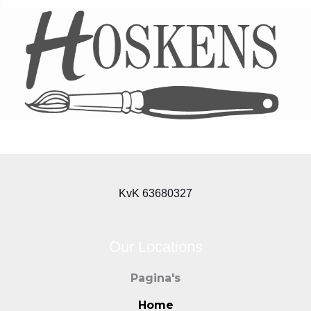
KvK 63680327
Our Locations
Pagina's
Home