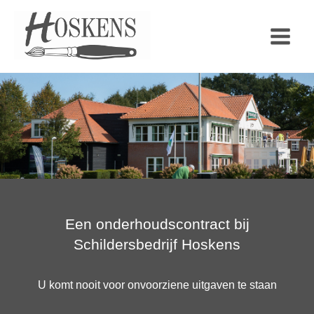
Ga
naar
de
inhoud
Een onderhoudscontract bij
Schildersbedrijf Hoskens
U komt nooit voor onvoorziene uitgaven te staan