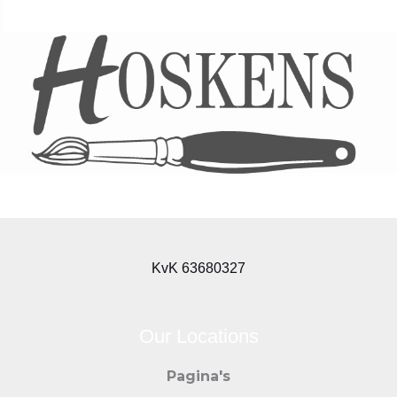
KvK 63680327
Our Locations
Pagina's