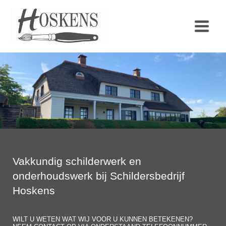
Ga
naar
de
inhoud
Vakkundig schilderwerk en
onderhoudswerk bij Schildersbedrijf
Hoskens
WILT U WETEN WAT WIJ VOOR U KUNNEN BETEKENEN?