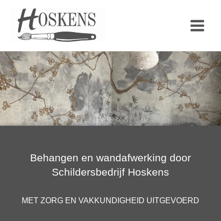
Ga
naar
de
inhoud
Behangen en wandafwerking door
Schildersbedrijf Hoskens
MET ZORG EN VAKKUNDIGHEID UITGEVOERD