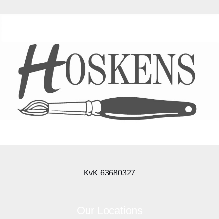
KvK 63680327
Our Locations