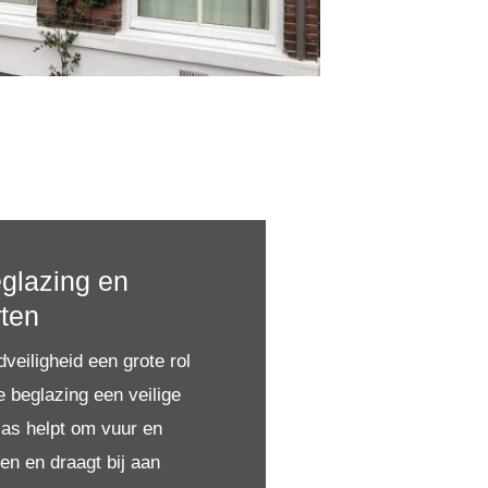
glazing en
rten
eiligheid een grote rol
e beglazing een veilige
las helpt om vuur en
den en draagt bij aan