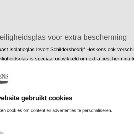
eiligheidsglas voor extra bescherming
ast isolatieglas levert Schildersbedrijf Hoskens ook verschi
iligheidsglas is speciaal ontwikkeld om extra bescherming 
 inbraak. Dit type glas wordt vaak toegepast in deuren, gro
ar veiligheid belangrijk is.
j verzorgen zowel de levering als de professionele plaatsing
ebsite gebruikt cookies
lgens de officiële veiligheidsrichtlijnen en montagevoorschri
en cookies om content en advertenties te personaliseren.
MEER INFORMATIE
jk