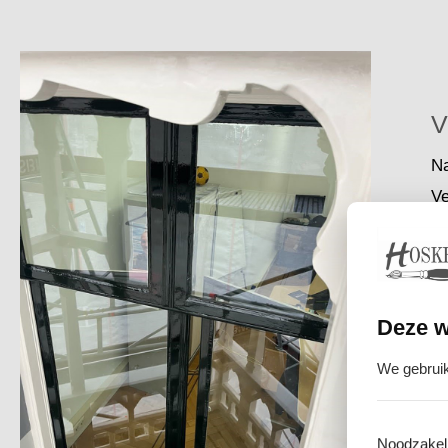
V
Na
Ve
of
wa
Wi
Deze w
vo
We gebruik
Noodzakeli