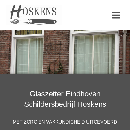
Ga
naar
de
inhoud
Glaszetter Eindhoven
Schildersbedrijf Hoskens
MET ZORG EN VAKKUNDIGHEID UITGEVOERD