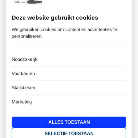
Deze website gebruikt cookies
We gebruiken cookies om content en advertenties te
personaliseren.
Noodzakelijk
Voorkeuren
Statistieken
Brandwerende beglazing en
speciale glassoorten
Marketing
Naast isolatieglas levert Schildersbedrijf Hoskens ook
verschillende soorten veiligheidsglas. Dit glas is
ALLES TOESTAAN
speciaal ontworpen om extra bescherming te bieden
SELECTIE TOESTAAN