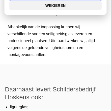
tegen letsel, inbraak of beschadiging. Veiligheidsglas
WEIGEREN
wordt veel toegepast bij deuren, grote raampartijen,
winkels en moderne woningen.
Afhankelijk van de toepassing kunnen wij
verschillende soorten veiligheidsglas leveren en
professioneel plaatsen. Uiteraard werken wij altijd
volgens de geldende veiligheidsnormen en
montagevoorschriften.
Daarnaast levert Schildersbedrijf
Hoskens ook:
figuurglas;