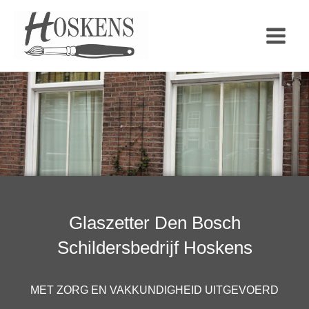
Ga
naar
de
inhoud
Glaszetter Den Bosch
Schildersbedrijf Hoskens
MET ZORG EN VAKKUNDIGHEID UITGEVOERD