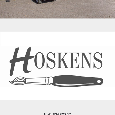
KvK 63680327